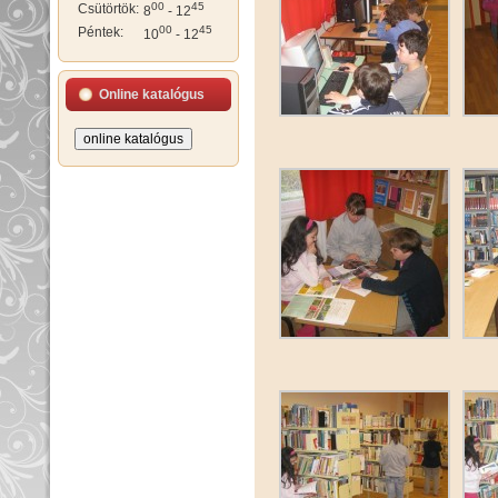
00
45
Csütörtök:
8
- 12
00
45
Péntek:
10
- 12
Online katalógus