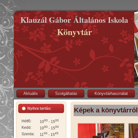
Klauzál Gábor Általános Iskola
Könyvtár
Aktuális
Szolgáltatás
Könyvtárhasználat
Nyitva tartás:
Képek a könyvtárról
00
00
Hétfõ:
10
- 15
00
00
Kedd:
10
- 15
00
45
Szerda:
11
- 15