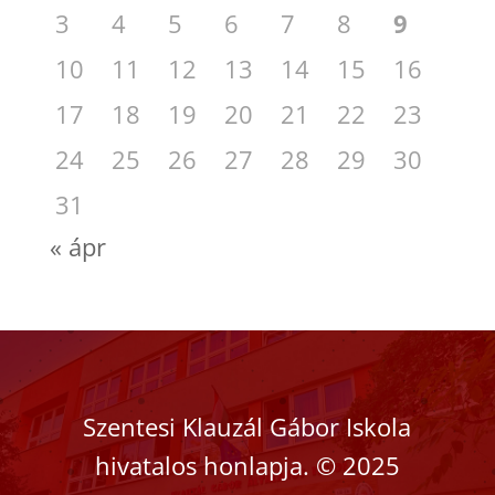
3
4
5
6
7
8
9
10
11
12
13
14
15
16
17
18
19
20
21
22
23
24
25
26
27
28
29
30
31
« ápr
Szentesi Klauzál Gábor Iskola
hivatalos honlapja.
©
2025