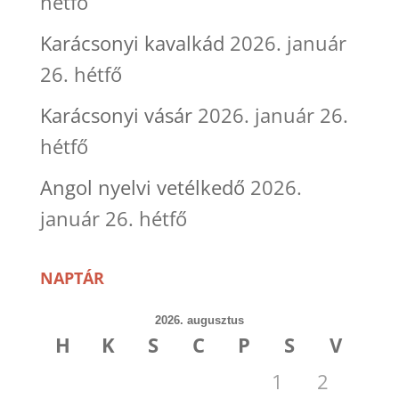
hétfő
Karácsonyi kavalkád
2026. január
26. hétfő
Karácsonyi vásár
2026. január 26.
hétfő
Angol nyelvi vetélkedő
2026.
január 26. hétfő
NAPTÁR
2026. augusztus
H
K
S
C
P
S
V
1
2