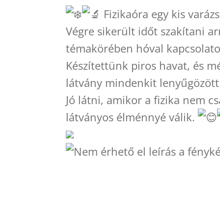
Fizikaóra egy kis varázs
Végre sikerült időt szakítani 
témakörében hóval kapcsolatos
Készítettünk piros havat, és m
látvány mindenkit lenyűgözött
Jó látni, amikor a fizika nem c
látványos élménnyé válik.