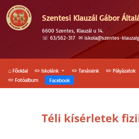
Szentesi Klauzál Gábor Által
6600 Szentes, Klauzál u 14.
☏
63/562-317
✉︎
iskola@szentes-klauzal
⌂ Főoldal
✏️ Iskolánk
✏️ Tanáraink
✏️ Pályázatok
✏️ Fotóalbum
Facebook
Téli kísérletek fiz