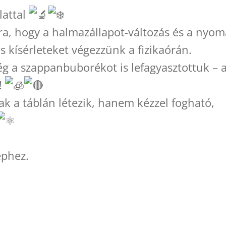
lattal
arra, hogy a halmazállapot-változás és a nyo
 kísérleteket végezzünk a fizikaórán.
ég a szappanbuborékot is lefagyasztottuk – 
!
sak a táblán létezik, hanem kézzel fogható,