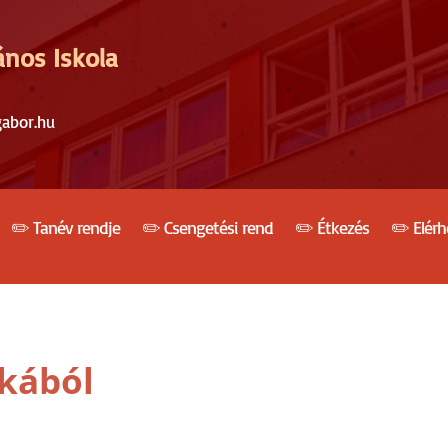
ános Iskola
gabor.hu
✏️ Tanév rendje
✏️ Csengetési rend
✏️ Étkezés
✏️ Elér
ikából