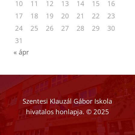
10
11
12
13
14
15
16
17
18
19
20
21
22
23
24
25
26
27
28
29
30
31
« ápr
Szentesi Klauzál Gábor Iskola
hivatalos honlapja.
©
2025