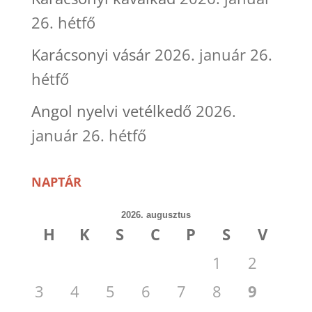
26. hétfő
Karácsonyi vásár
2026. január 26.
hétfő
Angol nyelvi vetélkedő
2026.
január 26. hétfő
NAPTÁR
2026. augusztus
H
K
S
C
P
S
V
1
2
3
4
5
6
7
8
9