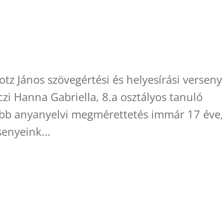
tz János szövegértési és helyesírási versen
czi Hanna Gabriella, 8.a osztályos tanuló
tűbb anyanyelvi megmérettetés immár 17 éve
senyeink...