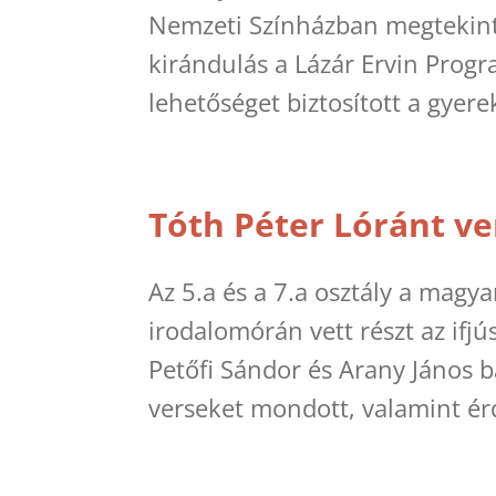
Nemzeti Színházban megtekintet
kirándulás a Lázár Ervin Prog
lehetőséget biztosított a gyere
Tóth Péter Lóránt v
Az 5.a és a 7.a osztály a magy
irodalomórán vett részt az ifj
Petőfi Sándor és Arany János b
verseket mondott, valamint érd