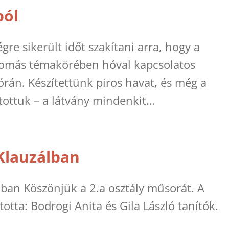
ból
égre sikerült időt szakítani arra, hogy a
nyomás témakörében hóval kapcsolatos
órán. Készítettünk piros havat, és még a
ottuk – a látvány mindenkit...
Klauzálban
ban Köszönjük a 2.a osztály műsorát. A
totta: Bodrogi Anita és Gila László tanítók.