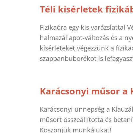
Téli kísérletek fiziká
Fizikaóra egy kis varázslattal V
halmazállapot-változás és a 
kísérleteket végezzünk a fizika
szappanbuborékot is lefagyaszt
Karácsonyi műsor a 
Karácsonyi ünnepség a Klauzál
műsort összeállította és betaní
Köszönjük munkájukat!