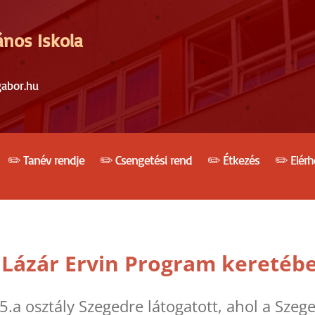
ános Iskola
gabor.hu
✏️ Tanév rendje
✏️ Csengetési rend
✏️ Étkezés
✏️ Elér
a Lázár Ervin Program keretéb
5.a osztály Szegedre látogatott, ahol a Szeg