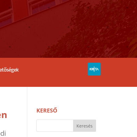
hetőségek
KERESŐ
en
edi