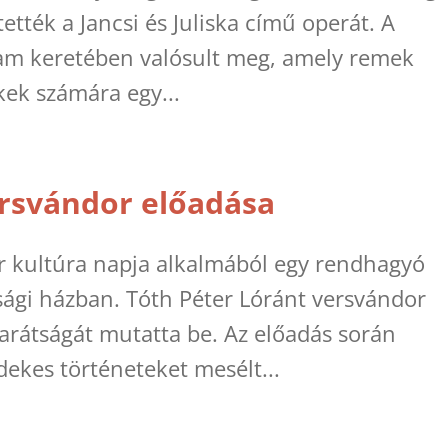
ték a Jancsi és Juliska című operát. A
ram keretében valósult meg, amely remek
kek számára egy...
ersvándor előadása
ar kultúra napja alkalmából egy rendhagyó
úsági házban. Tóth Péter Lóránt versvándor
arátságát mutatta be. Az előadás során
ekes történeteket mesélt...