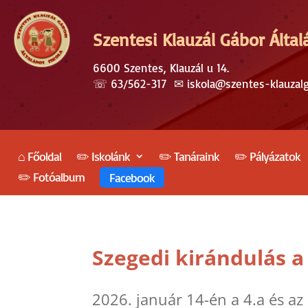
Szentesi Klauzál Gábor Által
6600 Szentes, Klauzál u 14.
☏
63/562-317
✉︎
iskola@szentes-klauzal
⌂ Főoldal
✏️ Iskolánk
✏️ Tanáraink
✏️ Pályázatok
✏️ Fotóalbum
Facebook
Szegedi kirándulás 
2026. január 14-én a 4.a és az 