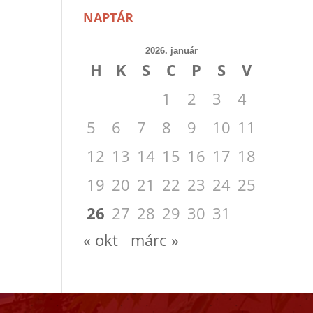
NAPTÁR
2026. január
H
K
S
C
P
S
V
1
2
3
4
5
6
7
8
9
10
11
12
13
14
15
16
17
18
19
20
21
22
23
24
25
26
27
28
29
30
31
« okt
márc »