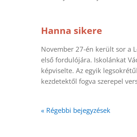
Hanna sikere
November 27-én került sor a Lo
első fordulójára. Iskolánkat Vá
képviselte. Az egyik legsokré
kezdetektől fogva szerepel ver
« Régebbi bejegyzések