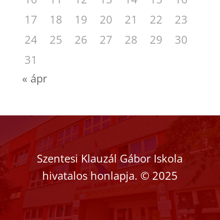
17
18
19
20
21
22
23
24
25
26
27
28
29
30
31
« ápr
Szentesi Klauzál Gábor Iskola
hivatalos honlapja.
©
2025