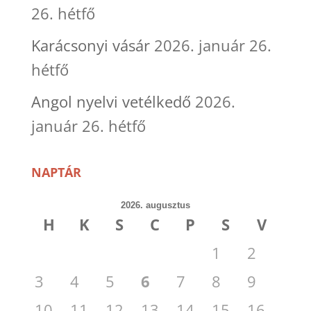
26. hétfő
Karácsonyi vásár
2026. január 26.
hétfő
Angol nyelvi vetélkedő
2026.
január 26. hétfő
NAPTÁR
2026. augusztus
H
K
S
C
P
S
V
1
2
3
4
5
6
7
8
9
10
11
12
13
14
15
16