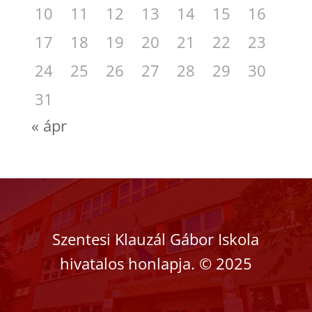
10
11
12
13
14
15
16
17
18
19
20
21
22
23
24
25
26
27
28
29
30
31
« ápr
Szentesi Klauzál Gábor Iskola
hivatalos honlapja.
©
2025