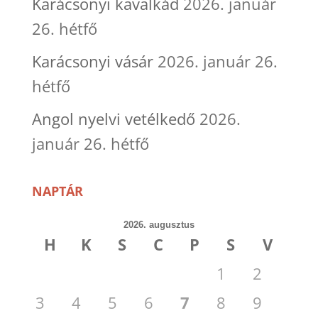
Karácsonyi kavalkád
2026. január
26. hétfő
Karácsonyi vásár
2026. január 26.
hétfő
Angol nyelvi vetélkedő
2026.
január 26. hétfő
NAPTÁR
2026. augusztus
H
K
S
C
P
S
V
1
2
3
4
5
6
7
8
9