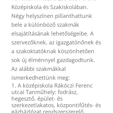
Középiskola és Szakiskolában.
Négy helyszínen pillanthattunk
bele a különböző szakmák
elsajátításának lehetőségeibe. A
szervezőknek, az igazgatónőnek és
a szakoktatóknak köszönhetően
sok új élménnyel gazdagodtunk.
Az alábbi szakmákkal
ismerkedhettünk meg:
A középiskola Rákóczi Ferenc
utcai Tanműhely: fodrász,
hegesztő, épület- és
szerkezetlakatos, központifűtés- és
gázházlózat rendszerszerelő