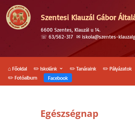
Szentesi Klauzál Gábor Által
6600 Szentes, Klauzál u 14.
☏
63/562-317
✉︎
iskola@szentes-klauzal
⌂ Főoldal
✏️ Iskolánk
✏️ Tanáraink
✏️ Pályázatok
✏️ Fotóalbum
Facebook
Egészségnap