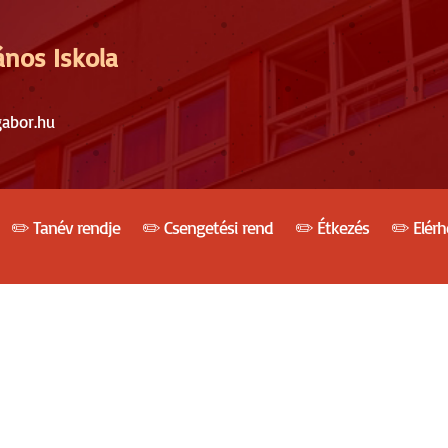
ános Iskola
gabor.hu
✏️ Tanév rendje
✏️ Csengetési rend
✏️ Étkezés
✏️ Elér