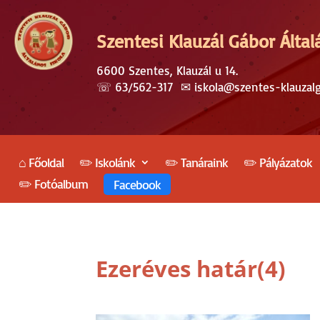
Szentesi Klauzál Gábor Által
6600 Szentes, Klauzál u 14.
☏
63/562-317
✉︎
iskola@szentes-klauzal
⌂ Főoldal
✏️ Iskolánk
✏️ Tanáraink
✏️ Pályázatok
✏️ Fotóalbum
Facebook
Ezeréves határ(4)