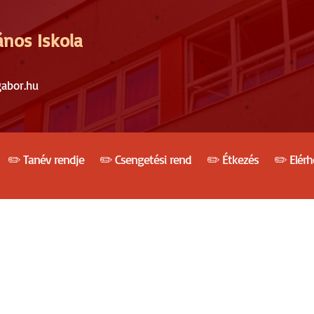
ános Iskola
gabor.hu
✏️ Tanév rendje
✏️ Csengetési rend
✏️ Étkezés
✏️ Elér