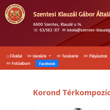
Szentesi Klauzál Gábor Által
6600 Szentes, Klauzál u 14.
☏
63/562-317
✉︎
iskola@szentes-klauzal
⌂ Főoldal
✏️ Iskolánk
✏️ Tanáraink
✏️ Pályázatok
✏️ Fotóalbum
Facebook
Korond Térkompozíc