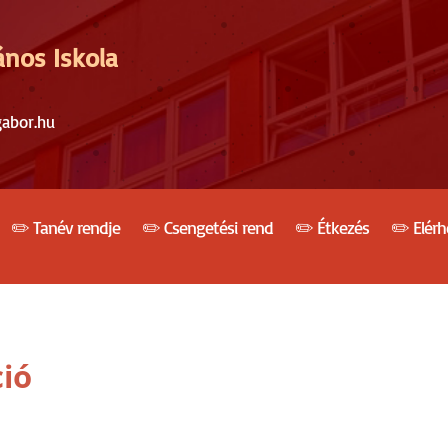
ános Iskola
gabor.hu
✏️ Tanév rendje
✏️ Csengetési rend
✏️ Étkezés
✏️ Elér
ió