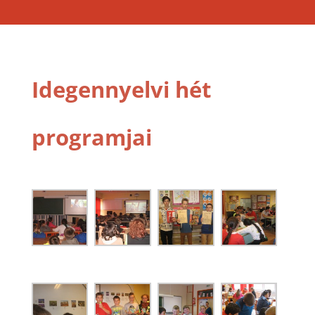
Idegennyelvi hét
programjai