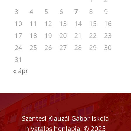
3
4
5
6
7
8
9
10
11
12
13
14
15
16
17
18
19
20
21
22
23
24
25
26
27
28
29
30
31
« ápr
Szentesi Klauzál Gábor Iskola
hivatalos honlapja.
©
2025