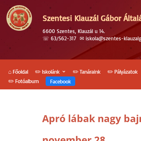
Szentesi Klauzál Gábor Által
6600 Szentes, Klauzál u 14.
☏
63/562-317
✉︎
iskola@szentes-klauzal
⌂ Főoldal
✏️ Iskolánk
✏️ Tanáraink
✏️ Pályázatok
✏️ Fotóalbum
Facebook
Apró lábak nagy bajn
november 28.