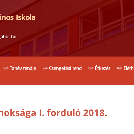
ános Iskola
gabor.hu
✏️ Tanév rendje
✏️ Csengetési rend
✏️ Étkezés
✏️ Elér
oksága I. forduló 2018.